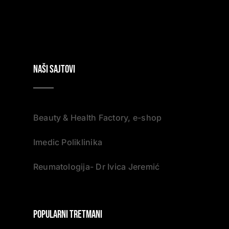
NAŠI SAJTOVI
Beauty & Health Factory, e-shop
Imedic Poliklinika
Reumatologija- Dr Ivica Jeremić
Popularni tretmani