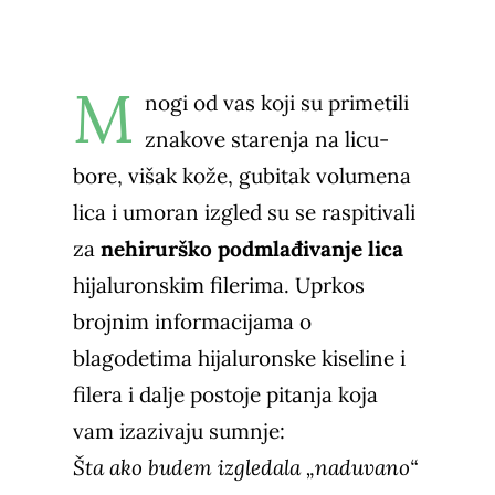
M
nogi od vas koji su primetili
znakove starenja na licu-
bore, višak kože, gubitak volumena
lica i umoran izgled su se raspitivali
za
nehirurško podmlađivanje lica
hijaluronskim filerima
. Uprkos
brojnim informacijama o
blagodetima
hijaluronske kiseline
i
filera i dalje postoje pitanja koja
vam izazivaju sumnje:
Šta ako budem izgledala
„naduvano“