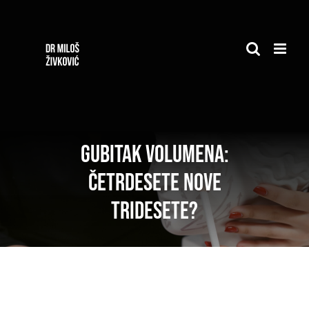
Skip
to
content
Gubitak volumena:
četrdesete nove
tridesete?