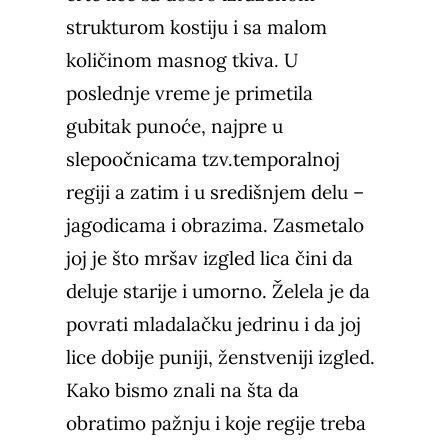
strukturom kostiju i sa malom
količinom masnog tkiva. U
poslednje vreme je primetila
gubitak punoće, najpre u
slepoočnicama tzv.temporalnoj
regiji a zatim i u središnjem delu –
jagodicama i obrazima. Zasmetalo
joj je što mršav izgled lica čini da
deluje starije i umorno. Želela je da
povrati mladalačku jedrinu i da joj
lice dobije puniji, ženstveniji izgled.
Kako bismo znali na šta da
obratimo pažnju i koje regije treba