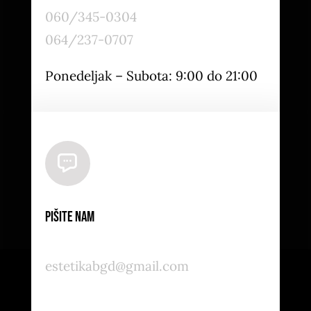
060/345-0304
064/237-0707
Ponedeljak – Subota: 9:00 do 21:00
Pišite nam
estetikabgd@gmail.com