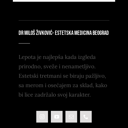
DR MILOŠ ŽIVKOVIĆ- ESTETSKA MEDICINA BEOGRAD
Lepota je najlepša kada izgleda
prirodno, sveže i nenametljivo.
Estetski tretmani se biraju pažljivo,
sa merom i osećajem za sklad, kako
bi lice zadržalo svoj karakter.