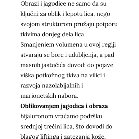
Obrazi i jagodice ne samo da su
ključni za oblik i lepotu lica, nego
svojom strukturom pružaju potporu
tkivima donjeg dela lica.
Smanjenjem volumena u ovoj regiji
stvaraju se bore i udubljenja, a pad
masnih jastučića dovodi do pojave
viška potkožnog tkiva na vilici i
razvoja
nazolabijalnih
i
marionetskih nabora.
Oblikovanjem jagodica i obraza
hijaluronom vraćamo podršku
srednjoj trećini lica, što dovodi do
blagog liftinga i zatezanja kože,