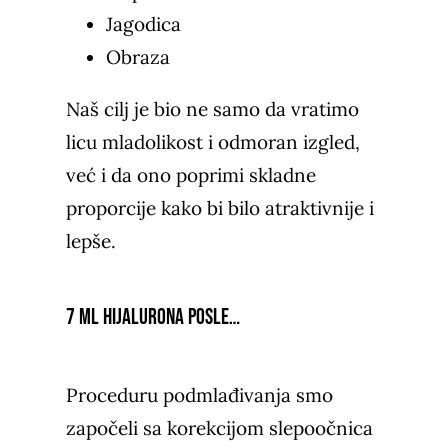
Jagodica
Obraza
Naš cilj je bio ne samo da vratimo
licu mladolikost i odmoran izgled,
već i da ono poprimi skladne
proporcije kako bi bilo atraktivnije i
lepše.
7 ml hijalurona posle…
Proceduru podmlađivanja smo
započeli sa korekcijom slepoočnica