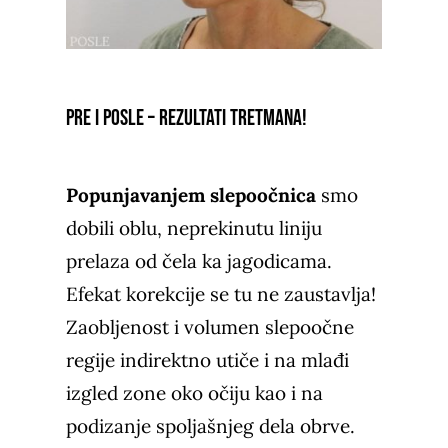
Pre i posle – rezultati tretmana!
Popunjavanjem slepoočnica
smo
dobili oblu, neprekinutu liniju
prelaza od čela ka jagodicama.
Efekat korekcije se tu ne zaustavlja!
Zaobljenost i volumen slepoočne
regije indirektno utiče i na mlađi
izgled zone oko očiju kao i na
podizanje spoljašnjeg dela obrve.