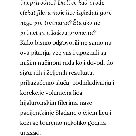
i neprirodno
? Da li će kad prođe
efekat filera moje lice izgledati gore
nego pre tretmana?
Šta ako ne
primetim nikakvu promenu?
Kako bismo odgovorili ne samo na
ova pitanja, već vas i upoznali sa
našim načinom rada koji dovodi do
sigurnih i željenih rezultata,
prikazaćemo slučaj podmlađivanja i
korekcije volumena lica
hijaluronskim filerima naše
pacijentkinje Slađane o čijem licu i
koži se brinemo nekoliko godina
unazad.