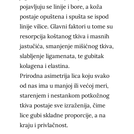
pojavljuju se linije i bore, a koža
postaje opuštena i spušta se ispod
linije vilice. Glavni faktori u tome su
resorpcija koštanog tkiva i masnih
jastučića, smanjenje mišićnog tkiva,
slabljenje ligamenata, te gubitak
kolagena
i elastina.
Prirodna asimetrija lica koju svako
od nas ima u manjoj ili većoj meri,
starenjem i nestankom potkožnog
tkiva postaje sve izraženija, čime
lice gubi skladne proporcije, a na
kraju i
privlačnost
.