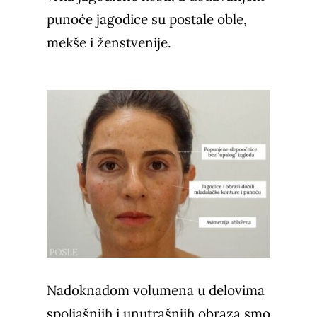
punoće jagodice su postale oble,
mekše i ženstvenije.
Nadoknadom volumena u delovima
spoljašnjih i unutrašnjih obraza smo