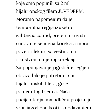
koje smo popunili sa 2 ml
hijaluronskog filera
JUVÉDERM
.
Moramo napomenuti da je
temporalna regija izuzetno
zahtevna za rad, prepuna krvnih
sudova te se njena korekcija mora
poveriti lekaru sa veštinom i
iskustvom u njenoj korekciji.
Za popunjavanje jagodične regije i
obraza bilo je potrebno 5 ml
hijaluronskih filera, gore
pomenutog brenda. Naša
pacijentkinja ima odličnu projekciju
vrha jagodične kosti, a dodavanjem