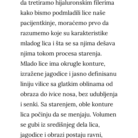
da tretiramo hijaluronskim filerima
kako bismo podmladili lice naše
pacijentkinje, moraćemo prvo da
razumemo koje su karakteristike
mladog lica i šta se sa njima dešava
njima tokom procesa starenja.
Mlado lice ima okrugle konture,
izražene jagodice i jasno definisanu
liniju vilice sa glatkim oblinama od
obraza do ivice nosa, bez udubljenja
i senki. Sa starenjem, oble konture
lica počinju da se menjaju. Volumen
se gubi iz središnjeg dela lica,
jagodice i obrazi postaju ravni,