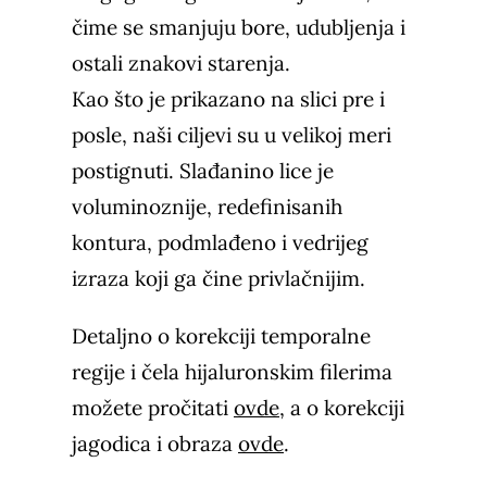
čime se smanjuju bore, udubljenja i
ostali znakovi starenja.
Kao što je prikazano na slici pre i
posle, naši ciljevi su u velikoj meri
postignuti. Slađanino lice je
voluminoznije, redefinisanih
kontura, podmlađeno i vedrijeg
izraza koji ga čine privlačnijim.
Detaljno o korekciji temporalne
regije i čela hijaluronskim filerima
možete pročitati
ovde
, a o korekciji
jagodica i obraza
ovde
.