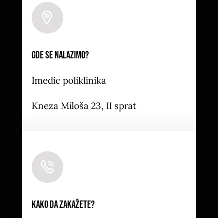
Leaflet
|
Map tiles by
CARTO
, under
CC BY 3.0
. Data
by
OpenStreetMap
, under ODbL.
Gde se nalazimo?
Imedic poliklinika
Kneza Miloša 23, II sprat
Kako da zakažete?