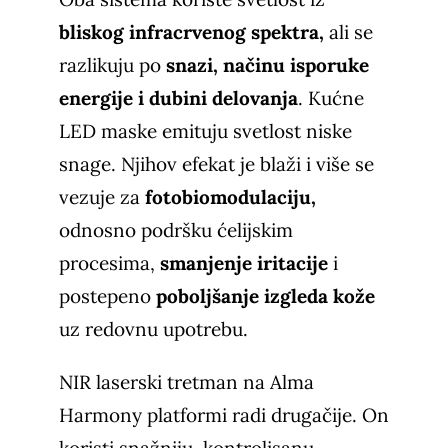
bliskog infracrvenog spektra,
ali se
razlikuju po
snazi, načinu isporuke
energije i dubini delovanja
. Kućne
LED maske emituju svetlost niske
snage. Njihov efekat je blaži i više se
vezuje za
fotobiomodulaciju,
odnosno podršku ćelijskim
procesima,
smanjenje iritacije
i
postepeno
poboljšanje izgleda kože
uz redovnu upotrebu.
NIR laserski tretman na Alma
Harmony platformi radi drugačije. On
koristi snažniju, kontrolisanu