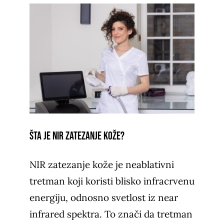
Šta je NIR zatezanje kože?
NIR zatezanje kože je neablativni
tretman koji koristi blisko infracrvenu
energiju, odnosno svetlost iz near
infrared spektra. To znači da tretman