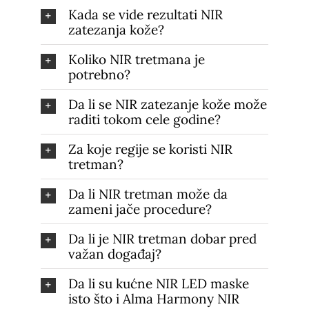
Kada se vide rezultati NIR
zatezanja kože?
Koliko NIR tretmana je
potrebno?
Da li se NIR zatezanje kože može
raditi tokom cele godine?
Za koje regije se koristi NIR
tretman?
Da li NIR tretman može da
zameni jače procedure?
Da li je NIR tretman dobar pred
važan događaj?
Da li su kućne NIR LED maske
isto što i Alma Harmony NIR