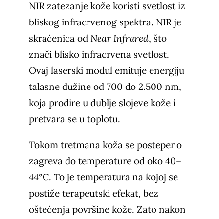
NIR zatezanje kože koristi svetlost iz
bliskog infracrvenog spektra. NIR je
skraćenica od
Near Infrared
, što
znači blisko infracrvena svetlost.
Ovaj laserski modul emituje energiju
talasne dužine od 700 do 2.500 nm,
koja prodire u dublje slojeve kože i
pretvara se u toplotu.
Tokom tretmana koža se postepeno
zagreva do temperature od oko 40–
44°C. To je temperatura na kojoj se
postiže terapeutski efekat, bez
oštećenja površine kože. Zato nakon