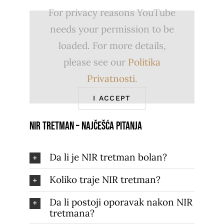
For privacy reasons YouTube
needs your permission to be
loaded. For more details,
please see our
Politika
Privatnosti
.
I ACCEPT
Nir tretman – najčešća pitanja
Da li je NIR tretman bolan?
Koliko traje NIR tretman?
Da li postoji oporavak nakon NIR
tretmana?