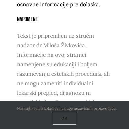
osnovne informacije pre dolaska.
Napomene
Tekst je pripremljen uz stručni
nadzor dr Miloša Živkovića.
Informacije na ovoj stranici
namenjene su edukaciji i boljem
razumevanju estetskih procedura, ali
ne mogu zameniti individualni
lekarski pregled, dijagnozu ni
terapijski plan. Za procenu i izbor
Naš sajt koristi kolačiće i usluge nezavisnih proizvođača.
odgovarajućeg tretmana neophodna
OK
je konsultacija sa lekarom.