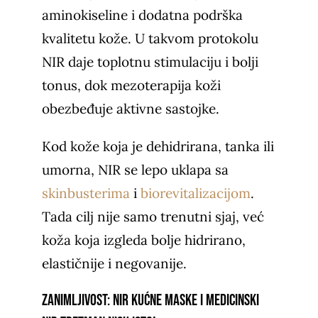
aminokiseline i dodatna podrška
kvalitetu kože. U takvom protokolu
NIR daje toplotnu stimulaciju i bolji
tonus, dok mezoterapija koži
obezbeđuje aktivne sastojke.
Kod kože koja je dehidrirana, tanka ili
umorna, NIR se lepo uklapa sa
skinbusterima
i
biorevitalizacijom
.
Tada cilj nije samo trenutni sjaj, već
koža koja izgleda bolje hidrirano,
elastičnije i negovanije.
Zanimljivost: NIR kućne maske i medicinski