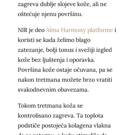
zagreva dublje slojeve kože, ali ne
oštećuje njenu površinu.
NIR je deo
Alma Harmony platforme
i
koristi se kada želimo blago
zatezanje, bolji tonus i svežiji izgled
kože bez ljuštenja i oporavka.
Površina kože ostaje očuvana, pa se
nakon tretmana možete brzo vratiti
svakodnevnim obavezama.
Tokom tretmana koža se
kontrolisano zagreva. Ta toplota
podstiče postojeća kolagena vlakna