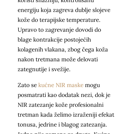
energiju koja zagreva dublje slojeve
kože do terapijske temperature.
Upravo to zagrevanje dovodi do
blage kontrakcije postojećih
kolagenih vlakana, zbog čega koža
nakon tretmana može delovati
zategnutije i svežije.
Zato se
kućne NIR maske
mogu
posmatrati kao dodatak nezi, dok je
NIR zatezanje kože profesionalni
tretman kada želimo izraženiji efekat
tonusa, jedrine i blagog zatezanja.