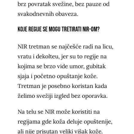
brz povratak svežine, bez pauze od
svakodnevnih obaveza.
Koje regije se mogu tretirati NIR-om?
NIR tretman se najčešće radi na licu,
vratu i dekolteu, jer su to regije na
kojima se brzo vide umor, gubitak
sjaja i početno opuštanje kože.
Tretman je posebno koristan kada
želimo svežiji izgled bez oporavka.
Na telu se NIR može koristiti na
regijama gde koža deluje opuštenije,
ali nije prisutan veliki višak kože.