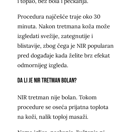
i topao, bez bola i peckanja.
Procedura najčešće traje oko 30
minuta. Nakon tretmana koža može
izgledati svežije, zategnutije i
blistavije, zbog čega je NIR popularan
pred događaje kada želite brz efekat
odmornijeg izgleda.
Da li je NIR tretman bolan?
NIR tretman nije bolan. Tokom
procedure se oseća prijatna toplota
na koži, nalik toploj masaži.