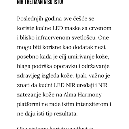
NIR tretman nisu isto!
Poslednjih godina sve češće se
koriste kućne LED maske sa crvenom
i blisko infracrvenom svetlošću. One
mogu biti korisne kao dodatak nezi,
posebno kada je cilj umirivanje kože,
blaga podrška oporavku i održavanje
zdravijeg izgleda kože. Ipak, važno je
znati da kućni LED NIR uređaji i NIR
zatezanje kože na Alma Harmony
platformi ne rade istim intenzitetom i
ne daju isti tip rezultata.
Oba sistema koriste svetlost iz