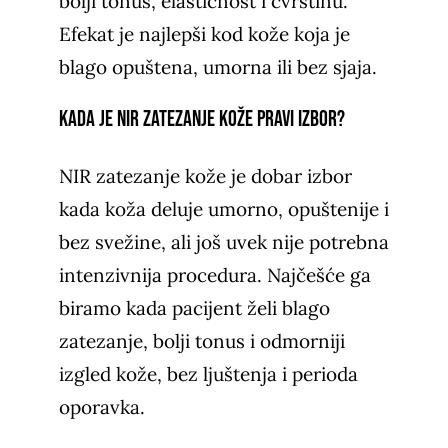
bolji tonus, elastičnost i čvrstinu.
Efekat je najlepši kod kože koja je
blago opuštena, umorna ili bez sjaja.
Kada je NIR zatezanje kože pravi izbor?
NIR zatezanje kože je dobar izbor
kada koža deluje umorno, opuštenije i
bez svežine, ali još uvek nije potrebna
intenzivnija procedura. Najčešće ga
biramo kada pacijent želi blago
zatezanje, bolji tonus i odmorniji
izgled kože, bez ljuštenja i perioda
oporavka.