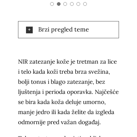
Brzi pregled teme
NIR zatezanje kože je tretman za lice
i telo kada koži treba brza svežina,
bolji tonus i blago zatezanje, bez
ljuštenja i perioda oporavka. Najčešće
se bira kada koža deluje umorno,
manje jedro ili kada želite da izgleda
odmornije pred važan događaj.