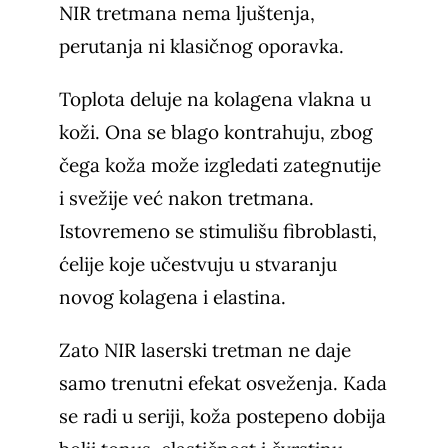
NIR tretmana nema ljuštenja,
perutanja ni klasičnog oporavka.
Toplota deluje na kolagena vlakna u
koži. Ona se blago kontrahuju, zbog
čega koža može izgledati zategnutije
i svežije već nakon tretmana.
Istovremeno se stimulišu fibroblasti,
ćelije koje učestvuju u stvaranju
novog kolagena i elastina.
Zato NIR laserski tretman ne daje
samo trenutni efekat osveženja. Kada
se radi u seriji, koža postepeno dobija