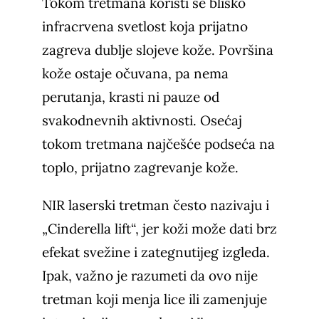
Tokom tretmana koristi se blisko
infracrvena svetlost koja prijatno
zagreva dublje slojeve kože. Površina
kože ostaje očuvana, pa nema
perutanja, krasti ni pauze od
svakodnevnih aktivnosti. Osećaj
tokom tretmana najčešće podseća na
toplo, prijatno zagrevanje kože.
NIR laserski tretman često nazivaju i
„Cinderella lift“, jer koži može dati brz
efekat svežine i zategnutijeg izgleda.
Ipak, važno je razumeti da ovo nije
tretman koji menja lice ili zamenjuje