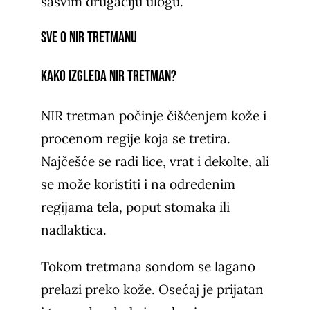
sasvim drugačiju ulogu.
Sve o NIR tretmanu
Kako izgleda NIR tretman?
NIR tretman počinje čišćenjem kože i
procenom regije koja se tretira.
Najčešće se radi lice, vrat i dekolte, ali
se može koristiti i na određenim
regijama tela, poput stomaka ili
nadlaktica.
Tokom tretmana sondom se lagano
prelazi preko kože. Osećaj je prijatan