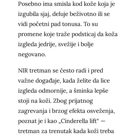
Posebno ima smisla kod kože koja je
izgubila sjaj, deluje beživotno ili se
vidi početni pad tonusa. To su
promene koje traže podsticaj da koža
izgleda jedrije, svežije i bolje
negovano.
NIR tretman se često radi i pred
važne događaje, kada želite da lice
izgleda odmornije, a šminka lepše
stoji na koži. Zbog prijatnog
zagrevanja i brzog efekta osveženja,
poznat je i kao „Cinderella lift“ —
tretman za trenutak kada koži treba