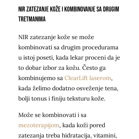
NIR zatezanje kože i kombinovanje sa drugim
tretmanima
NIR zatezanje kože se može
kombinovati sa drugim procedurama
u istoj poseti, kada lekar proceni da je
to dobar izbor za kožu. Često ga
kombinujemo sa
ClearLift laserom
,
kada želimo dodatno osveženje tena,
bolji tonus i finiju teksturu kože.
Može se kombinovati i sa
mezoterapijom
, kada koži pored
zatezanja treba hidratacija, vitamini,