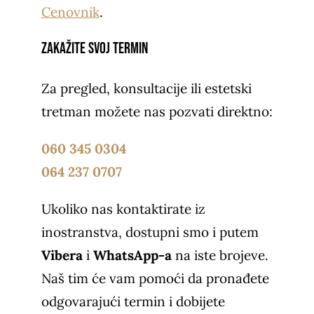
Cenovnik
.
Zakažite svoj termin
Za pregled, konsultacije ili estetski
tretman možete nas pozvati direktno:
060 345 0304
064 237 0707
Ukoliko nas kontaktirate iz
inostranstva, dostupni smo i putem
Vibera
i
WhatsApp-a
na iste brojeve.
Naš tim će vam pomoći da pronađete
odgovarajući termin i dobijete