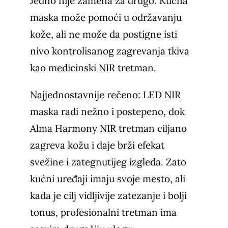
Jedno nije zamena za drugo. Kućna
maska može pomoći u održavanju
kože, ali ne može da postigne isti
nivo kontrolisanog zagrevanja tkiva
kao medicinski NIR tretman.
Najjednostavnije rečeno: LED NIR
maska radi nežno i postepeno, dok
Alma Harmony NIR tretman ciljano
zagreva kožu i daje brži efekat
svežine i zategnutijeg izgleda. Zato
kućni uređaji imaju svoje mesto, ali
kada je cilj vidljivije zatezanje i bolji
tonus, profesionalni tretman ima