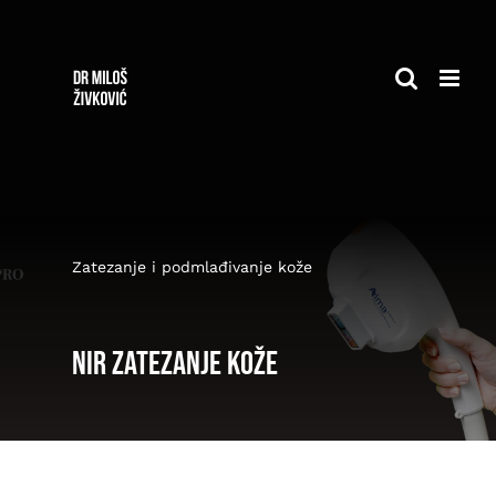
Skip
to
content
Zatezanje i podmlađivanje kože
NIR zatezanje kože