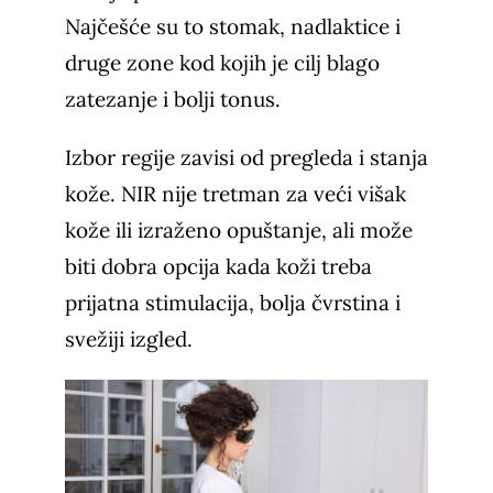
Najčešće su to stomak, nadlaktice i
druge zone kod kojih je cilj blago
zatezanje i bolji tonus.
Izbor regije zavisi od pregleda i stanja
kože. NIR nije tretman za veći višak
kože ili izraženo opuštanje, ali može
biti dobra opcija kada koži treba
prijatna stimulacija, bolja čvrstina i
svežiji izgled.