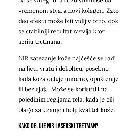
da se zategnu, a kožu stimuliše da
vremenom stvara novi kolagen. Zato
deo efekta može biti vidljiv brzo, dok
se stabilniji rezultat razvija kroz
seriju tretmana.
NIR zatezanje kože najčešće se radi
na licu, vratu i dekolteu, posebno
kada koža deluje umorno, opuštenije
ili bez sjaja. Može se koristiti i na
pojedinim regijama tela, kada je cilj
blago zatezanje i bolji kvalitet kože.
Kako deluje NIR laserski tretman?