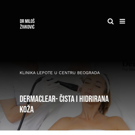
Skip
to
content
KLINIKA LEPOTE U CENTRU BEOGRADA
DermaClear- čista i hidrirana
koža