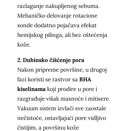
razlaganje nakupljenog sebuma.
Mehaničko delovanje rotacione
sonde dodatno pojačava efekat
hemijskog pilinga, ali bez oštećenja
kože.
2. Dubinsko čišćenje pora
Nakon pripreme površine, u drugoj
fazi koristi se rastvor sa
BHA
kiselinama
koji prodire u pore i
razgrađuje višak masnoće i mitisere.
Vakuum sistem izvlači sve zaostale
nečistoće, ostavljajući pore vidljivo
čistijim, a površinu kože