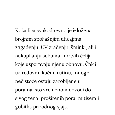
Koža lica svakodnevno je izložena
brojnim spoljašnjim uticajima —
zagađenju, UV zračenju, šminki, ali i
nakupljanju sebuma i mrtvih ćelija
koje usporavaju njenu obnovu. Čak i
uz redovnu kućnu rutinu, mnoge
nečistoće ostaju zarobljene u
porama, što vremenom dovodi do
sivog tena, proširenih pora, mitisera i
gubitka prirodnog sjaja.