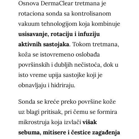
Osnova DermaClear tretmana je
rotaciona sonda sa kontrolisanom
vakuum tehnologijom koja kombinuje
usisavanje, rotaciju i infuziju
aktivnih sastojaka
. Tokom tretmana,
koža se istovremeno oslobađa
površinskih i dubljih nečistoća, dok u
isto vreme upija sastojke koji je
obnavljaju i hidriraju.
Sonda se kreće preko površine kože
uz blagi pritisak, pri čemu se formira
mikrostruja koja izvlači
višak
sebuma, mitisere i čestice zagađenja