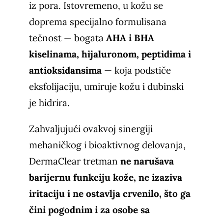
iz pora. Istovremeno, u kožu se
doprema specijalno formulisana
tečnost — bogata
AHA i BHA
kiselinama, hijaluronom, peptidima i
antioksidansima
— koja podstiče
eksfolijaciju, umiruje kožu i dubinski
je hidrira.
Zahvaljujući ovakvoj sinergiji
mehaničkog i bioaktivnog delovanja,
DermaClear tretman
ne narušava
barijernu funkciju kože, ne izaziva
iritaciju i ne ostavlja crvenilo, što ga
čini pogodnim i za osobe sa