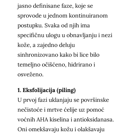
jasno definisane faze, koje se
sprovode u jednom kontinuiranom
postupku. Svaka od njih ima
specifičnu ulogu u obnavljanju i nezi
kože, a zajedno deluju
sinhronizovano kako bi lice bilo
temeljno očišćeno, hidrirano i
osveženo.
1. Eksfolijacija (piling)
U prvoj fazi uklanjaju se površinske
nečistoće i mrtve ćelije uz pomoć
voćnih AHA kiselina i antioksidanasa.
Oni omekšavaju kožu i olakšavaju