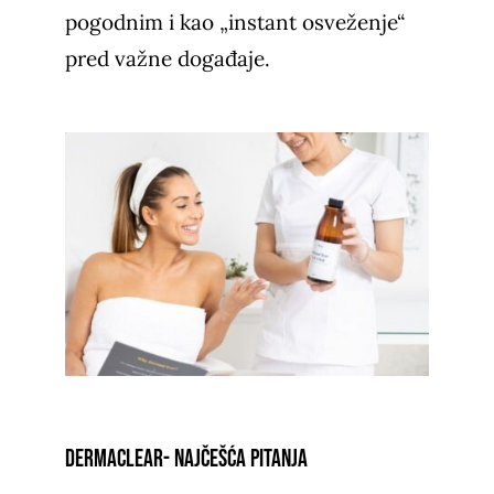
pogodnim i kao „instant osveženje“
pred važne događaje.
DermaClear- Najčešća pitanja