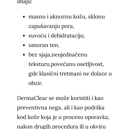
imaju:
masnu i aknoznu kožu, sklonu
zapušavanju pora,
suvoću i dehidrataciju,
umoran ten,
bez sjaja,neujednačenu
teksturu,povećanu osetljivost,
gde klasični tretmani ne dolaze u
obzir.
DermaClear se može koristiti i kao
preventivna nega, ali i kao podrška
kod kože koja je u procesu oporavka,
nakon drugih procedura ili u okviru