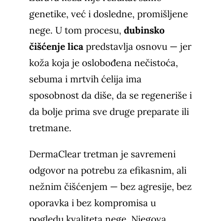
genetike, već i dosledne, promišljene
nege. U tom procesu,
dubinsko
čišćenje lica
predstavlja osnovu — jer
koža koja je oslobođena nečistoća,
sebuma i mrtvih ćelija ima
sposobnost da diše, da se regeneriše i
da bolje prima sve druge preparate ili
tretmane.
DermaClear tretman je savremeni
odgovor na potrebu za efikasnim, ali
nežnim čišćenjem — bez agresije, bez
oporavka i bez kompromisa u
pogledu kvaliteta nege. Njegova