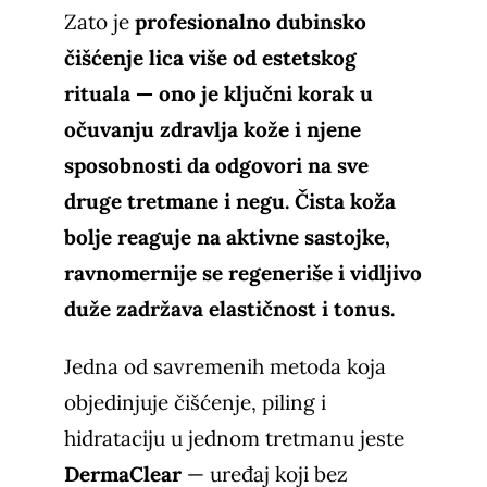
Zato je
profesionalno dubinsko
čišćenje lica više od estetskog
rituala — ono je ključni korak u
očuvanju zdravlja kože i njene
sposobnosti da odgovori na sve
druge tretmane i negu. Čista koža
bolje reaguje na aktivne sastojke,
ravnomernije se regeneriše i vidljivo
duže zadržava elastičnost i tonus.
Jedna od savremenih metoda koja
objedinjuje čišćenje, piling i
hidrataciju u jednom tretmanu jeste
DermaClear
— uređaj koji bez