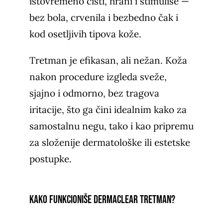
istovremeno čisti, hrani i stimuliše —
bez bola, crvenila i bezbedno čak i
kod osetljivih tipova kože.
Tretman je efikasan, ali nežan. Koža
nakon procedure izgleda sveže,
sjajno i odmorno, bez tragova
iritacije, što ga čini idealnim kako za
samostalnu negu, tako i kao pripremu
za složenije dermatološke ili estetske
postupke.
Kako funkcioniše DermaClear tretman?