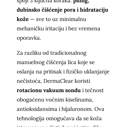
spoji 3 ključna koraka:
piling,
dubinsko čišćenje pora i hidrataciju
kože
— sve to uz minimalnu
mehaničku iritaciju i bez vremena
oporavka.
Za razliku od tradicionalnog
manuelnog čišćenja lica koje se
oslanja na pritisak i fizičko uklanjanje
nečistoća, DermaClear koristi
rotacionu vakuum sondu
i tečnost
obogaćenu voćnim kiselinama,
antioksidansima i hijaluronom. Ova
tehnologija omogućava da se koža