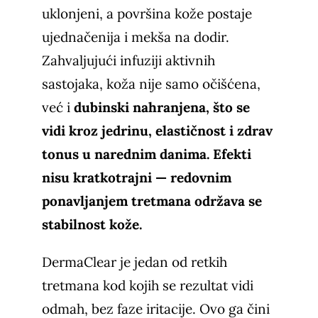
uklonjeni, a površina kože postaje
ujednačenija i mekša na dodir.
Zahvaljujući infuziji aktivnih
sastojaka, koža nije samo očišćena,
već i
dubinski nahranjena, što se
vidi kroz jedrinu, elastičnost i zdrav
tonus u narednim danima. Efekti
nisu kratkotrajni — redovnim
ponavljanjem tretmana održava se
stabilnost kože.
DermaClear je jedan od retkih
tretmana kod kojih se rezultat vidi
odmah, bez faze iritacije. Ovo ga čini