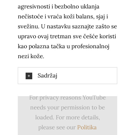
agresivnosti i bezbolno uklanja
nečistoće i vraća koži balans, sjaj i
svežinu. U nastavku saznajte zašto se
upravo ovaj tretman sve češće koristi
kao polazna tačka u profesionalnoj
nezi kože.
Sadržaj
For privacy reasons YouTube
needs your permission to be
loaded. For more details,
please see our
Politika