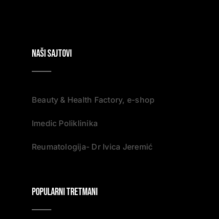
NAŠI SAJTOVI
Beauty & Health Factory, e-shop
Imedic Poliklinika
Reumatologija- Dr Ivica Jeremić
Popularni tretmani