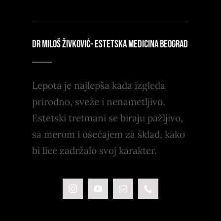
DR MILOŠ ŽIVKOVIĆ- ESTETSKA MEDICINA BEOGRAD
Lepota je najlepša kada izgleda
prirodno, sveže i nenametljivo.
Estetski tretmani se biraju pažljivo,
sa merom i osećajem za sklad, kako
bi lice zadržalo svoj karakter.