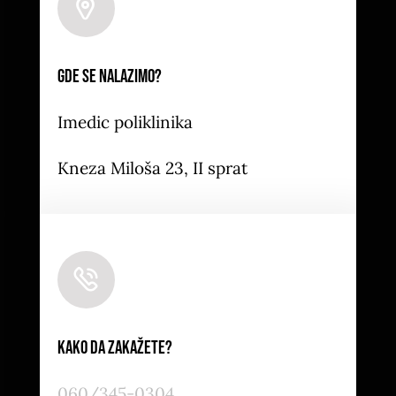
Leaflet
|
Map tiles by
CARTO
, under
CC BY 3.0
. Data
by
OpenStreetMap
, under ODbL.
Gde se nalazimo?
Imedic poliklinika
Kneza Miloša 23, II sprat
Kako da zakažete?
060/345-0304