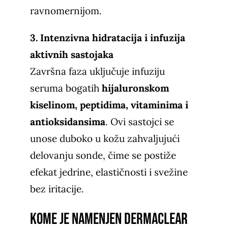
ravnomernijom.
3. Intenzivna hidratacija i infuzija
aktivnih sastojaka
Završna faza uključuje infuziju
seruma bogatih
hijaluronskom
kiselinom, peptidima, vitaminima i
antioksidansima
. Ovi sastojci se
unose duboko u kožu zahvaljujući
delovanju sonde, čime se postiže
efekat jedrine, elastičnosti i svežine
bez iritacije.
Kome je namenjen DermaClear