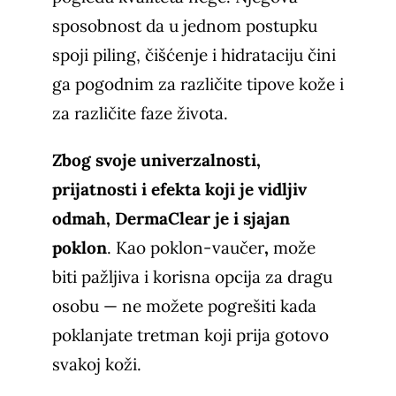
sposobnost da u jednom postupku
spoji piling, čišćenje i hidrataciju čini
ga pogodnim za različite tipove kože i
za različite faze života.
Zbog svoje univerzalnosti,
prijatnosti i efekta koji je vidljiv
odmah, DermaClear je i sjajan
poklon
. Kao poklon-vaučer
,
može
biti pažljiva i korisna opcija za dragu
osobu — ne možete pogrešiti kada
poklanjate tretman koji prija gotovo
svakoj koži.