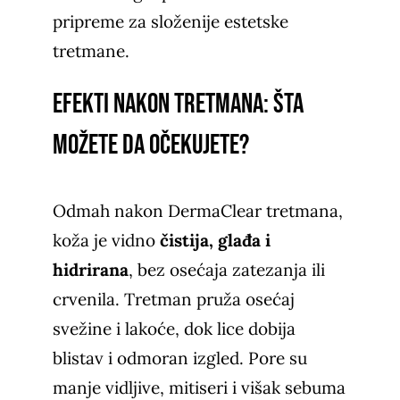
pripreme za složenije estetske
tretmane.
Efekti nakon tretmana: Šta
možete da očekujete?
Odmah nakon DermaClear tretmana,
koža je vidno
čistija, glađa i
hidrirana
, bez osećaja zatezanja ili
crvenila. Tretman pruža osećaj
svežine i lakoće, dok lice dobija
blistav i odmoran izgled. Pore su
manje vidljive, mitiseri i višak sebuma