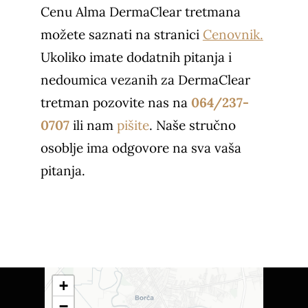
Cenu Alma DermaClear tretmana
možete saznati na stranici
Cenovnik.
Ukoliko imate dodatnih pitanja i
nedoumica vezanih za DermaClear
tretman pozovite nas na
064/237-
0707
ili nam
pišite
. Naše stručno
osoblje ima odgovore na sva vaša
pitanja.
+
−