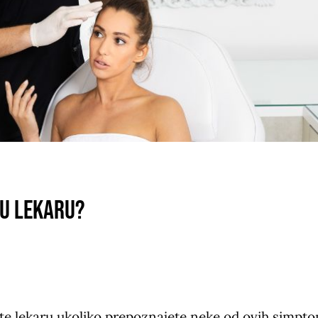
tu lekaru?
ite lekaru ukoliko prepoznajete neke od ovih simpt