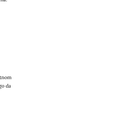
itnom
go da