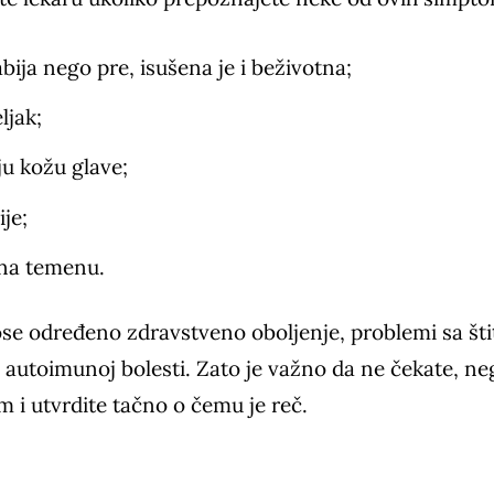
ija nego pre, isušena je i beživotna;
ljak;
ju kožu glave;
je;
 na temenu.
se određeno zdravstveno oboljenje, problemi sa št
j autoimunoj bolesti. Zato je važno da ne čekate, ne
 i utvrdite tačno o čemu je reč.