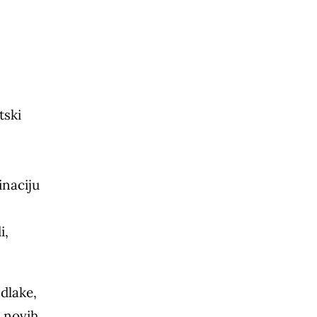
tski
inaciju
i,
dlake,
t novih