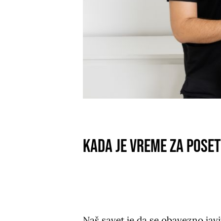
kada je vreme za pose
Naš savet je da se obavezno jav