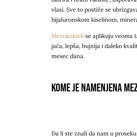
vlasi. Sve to postiže se ubrizga
hijaluronskom kiselinom, minera
Mezokokteli
se aplikuju veoma t
jača, lepša, bujnija i daleko kva
mesec dana.
Kome je namenjena mez
Da li ste znali da nam u prosek