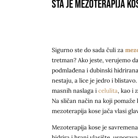
Šta je mezoterapija ko
Sigurno ste do sada čuli za
mezo
tretman? Ako jeste, verujemo da s
podmlađena i dubinski hidriran
nestaju, a lice je jedro i blistav
masnih naslaga i
celulita
, kao i 
Na sličan način na koji pomaže k
mezoterapija kose jača vlasi gla
Mezoterapija kose je savremena,
hidrira i hrani vlasište, usporav