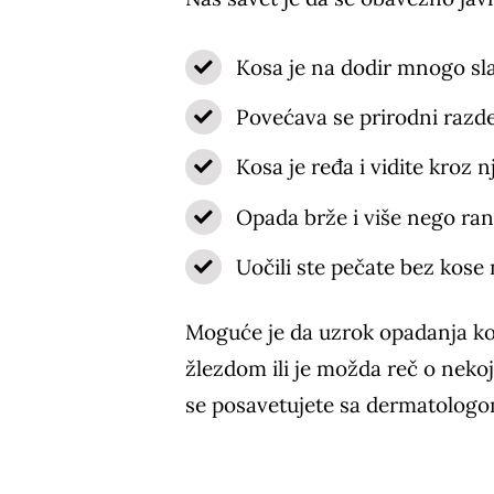
Kosa je na dodir mnogo slab
Povećava se prirodni razde
Kosa je ređa i vidite kroz n
Opada brže i više nego rani
Uočili ste pečate bez kose
Moguće je da uzrok opadanja ko
žlezdom ili je možda reč o neko
se posavetujete sa dermatologom