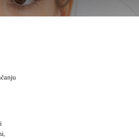
ačanju
i
i,