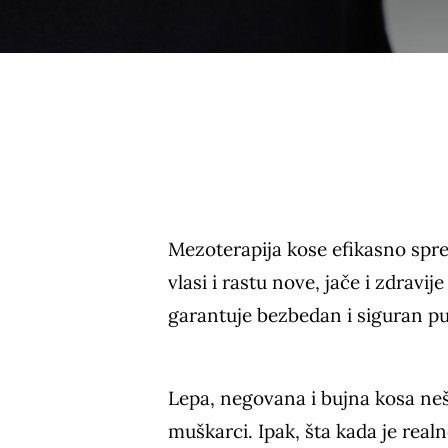
Mezoterapija kose efikasno spr
vlasi i rastu nove, jače i zdrav
garantuje bezbedan i siguran put
Lepa, negovana i bujna kosa nešt
muškarci. Ipak, šta kada je realn