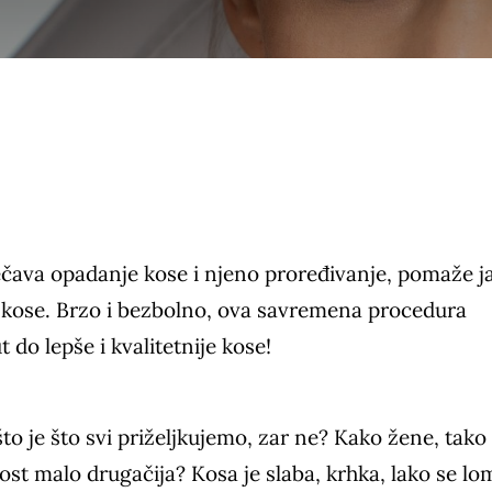
ečava opadanje kose i njeno proređivanje, pomaže j
ije kose. Brzo i bezbolno, ova savremena procedura
 do lepše i kvalitetnije kose!
o je što svi priželjkujemo, zar ne? Kako žene, tako 
ost malo drugačija? Kosa je slaba, krhka, lako se lom