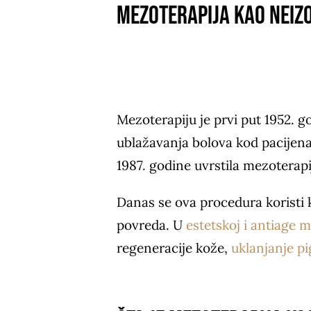
mezoterapija kao neizo
Mezoterapiju je prvi put 1952. 
ublažavanja bolova kod pacijen
1987. godine uvrstila mezoterap
Danas se ova procedura koristi k
povreda. U
estetskoj i antiage m
regeneracije kože,
uklanjanje p