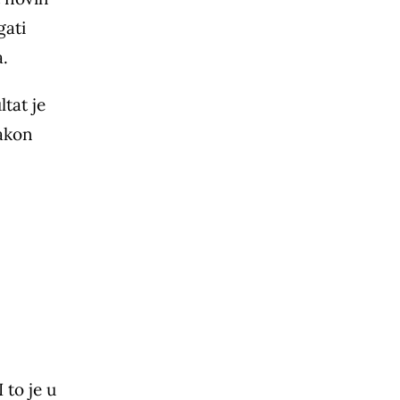
gati
a.
tat je
nakon
 to je u