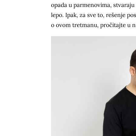
opada u parmenovima, stvaraju s
lepo. Ipak, za sve to, rešenje po
o ovom tretmanu, pročitajte u 