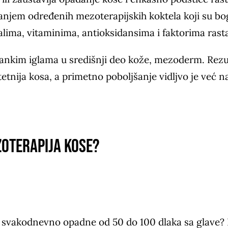
vanjem određenih mezoterapijskih koktela koji su bo
lima, vitaminima, antioksidansima i faktorima rast
ankim iglama u središnji deo kože, mezoderm. Rezul
litetnija kosa, a primetno poboljšanje vidljvo je već 
oterapija kose?
u svakodnevno opadne od 50 do 100 dlaka sa glave? I