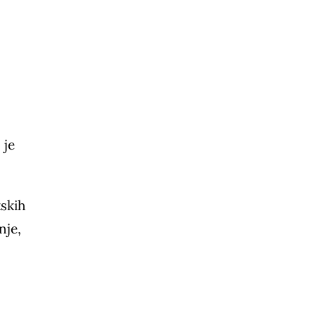
 je
tskih
nje,