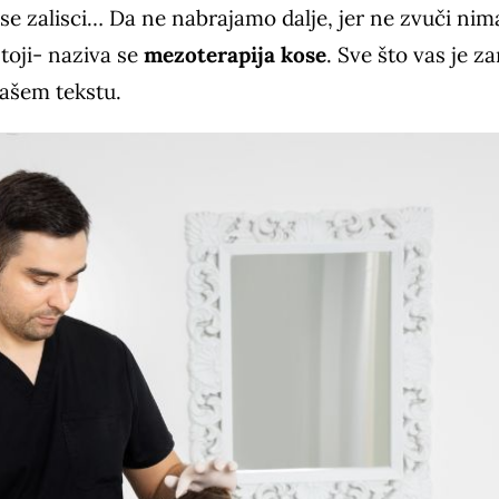
e zalisci… Da ne nabrajamo dalje, jer ne zvuči nim
stoji- naziva se
mezoterapija kose
. Sve što vas je z
našem tekstu.