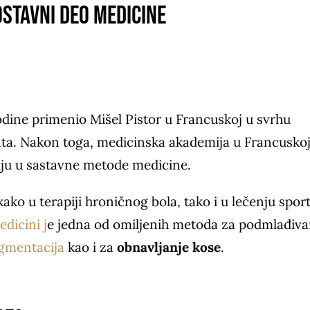
stavni deo medicine
godine primenio Mišel Pistor u Francuskoj u svrhu
ata. Nakon toga, medicinska akademija u Francuskoj
iju u sastavne metode medicine.
ako u terapiji hroničnog bola, tako i u lečenju spor
edicini j
e jedna od omiljenih metoda za podmlađiva
igmentacija
kao i za
obnavljanje kose
.