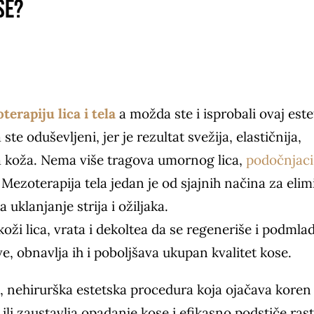
se?
terapiju
lica i tela
a
možda ste i isprobali ovaj este
te oduševljeni, jer je rezultat svežija, elastičnija,
a koža. Nema više tragova umornog lica,
podočnjaci
o. Mezoterapija tela jedan je od sjajnih načina za elim
za uklanjanje strija i ožiljaka.
oži lica, vrata i dekoltea da se regeneriše i podmlad
ve, obnavlja ih i poboljšava ukupan kvalitet kose.
 nehirurška estetska procedura koja ojačava koren 
a ili zaustavlja opadanje kose i efikasno podstiče ras