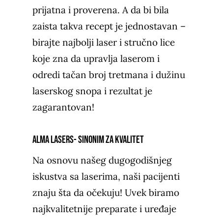
prijatna i proverena. A da bi bila
zaista takva recept je jednostavan –
birajte najbolji laser i stručno lice
koje zna da upravlja laserom i
odredi tačan broj tretmana i dužinu
laserskog snopa i rezultat je
zagarantovan!
ALMA LASERS- SINONIM ZA KVALITET
Na osnovu našeg dugogodišnjeg
iskustva sa laserima, naši pacijenti
znaju šta da očekuju! Uvek biramo
najkvalitetnije preparate i uređaje