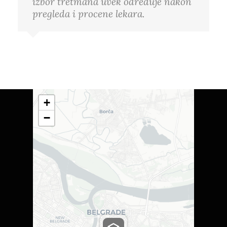
izbor tretmana uvek određuje nakon
pregleda i procene lekara.
+
−