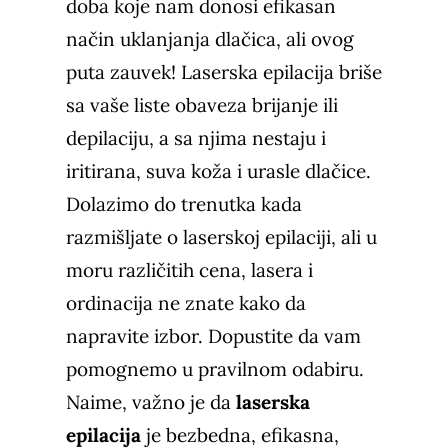
doba koje nam donosi efikasan
način uklanjanja dlačica, ali ovog
puta zauvek! Laserska epilacija briše
sa vaše liste obaveza brijanje ili
depilaciju, a sa njima nestaju i
iritirana, suva koža i urasle dlačice.
Dolazimo do trenutka kada
razmišljate o laserskoj epilaciji, ali u
moru različitih cena, lasera i
ordinacija ne znate kako da
napravite izbor. Dopustite da vam
pomognemo u pravilnom odabiru.
Naime, važno je da
laserska
epilacija
je
bezbedna
, efikasna,