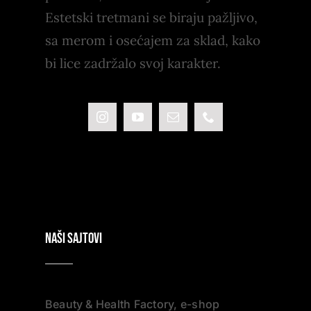
Estetski tretmani se biraju pažljivo,
sa merom i osećajem za sklad, kako
bi lice zadržalo svoj karakter.
NAŠI SAJTOVI
Beauty & Health Factory, e-shop