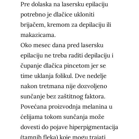
Pre dolaska na lasersku epilaciju
potrebno je dlačice ukloniti
brijačem, kremom za depilaciju ili
makazicama.
Oko mesec dana pred lasersku
epilaciju ne treba raditi depilaciju i
čupanje dlačica pincetom jer se
time uklanja folikul. Dve nedelje
nakon tretmana nije dozvoljeno
sunčanje bez zaštitnog faktora.
Povećana proizvodnja melanina u
ćelijama tokom sunčanja može
dovesti do pojave
hiperpigmentacija
(tamnih fleka) koje mogu trajati