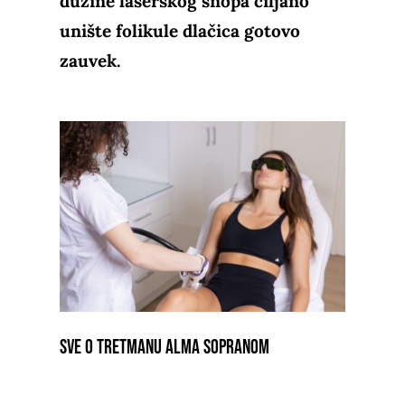
dužine laserskog snopa ciljano
unište folikule dlačica gotovo
zauvek.
SVE O TRETMANU ALMA SOPRANOM