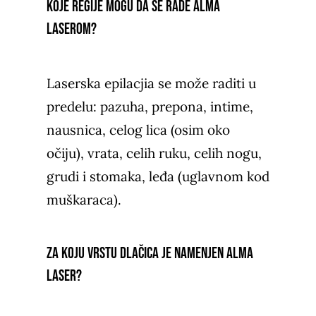
Koje regije mogu da se rade Alma
laserom?
Laserska epilacjia se može raditi u
predelu: pazuha, prepona, intime,
nausnica, celog lica (osim oko
očiju), vrata, celih ruku, celih nogu,
grudi i stomaka, leđa (uglavnom kod
muškaraca).
Za koju vrstu dlačica je namenjen Alma
laser?