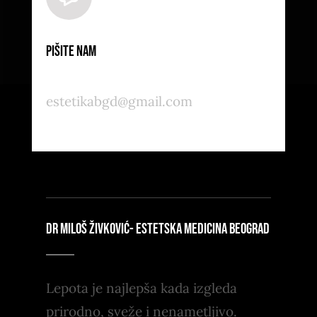
Pišite nam
estetikabgd@gmail.com
DR MILOŠ ŽIVKOVIĆ- ESTETSKA MEDICINA BEOGRAD
Lepota je najlepša kada izgleda
prirodno, sveže i nenametljivo.