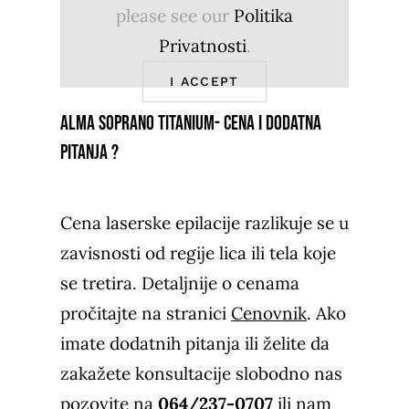
please see our
Politika
Privatnosti
.
I ACCEPT
Alma Soprano Titanium- cena i dodatna
pitanja ?
Cena laserske epilacije razlikuje se u
zavisnosti od regije lica ili tela koje
se tretira. Detaljnije o cenama
pročitajte na stranici
Cenovnik
. Ako
imate dodatnih pitanja ili želite da
zakažete konsultacije slobodno nas
pozovite na
064/237-0707
ili nam