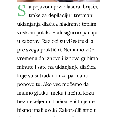
S
a pojavom prvih lasera, brijači,
trake za depilaciju i tretmani
uklanjanja dlačica hladnim i toplim
voskom polako – ali sigurno padaju
u zaborav. Razlozi su višestruki, a
pre svega praktični. Nemamo više
vremena da iznova i iznova gubimo
minute i sate na uklanjanje dlačica
koje su sutradan ili za par dana
ponovo tu. Ako već možemo da
imamo glatku, meku i nežnu kožu
bez neželjenih dlačica, zašto je ne
bismo imali uvek? Zakoračili smo u