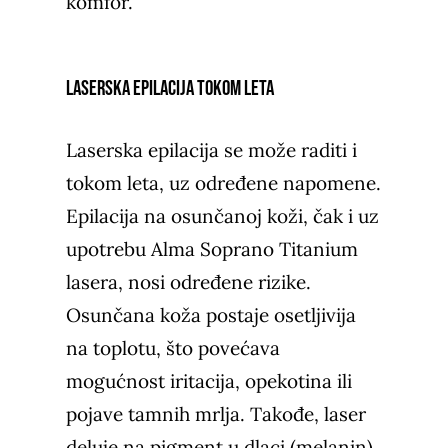
komfor.
Laserska epilacija tokom leta
Laserska epilacija se može raditi i
tokom leta, uz određene napomene.
E
pilacija na osunčanoj koži, čak i uz
upotrebu Alma Soprano Titanium
lasera, nosi određene rizike.
Osunčana koža postaje osetljivija
na toplotu, što povećava
mogućnost iritacija, opekotina ili
pojave tamnih mrlja. Takođe, laser
deluje na pigment u dlaci (melanin),