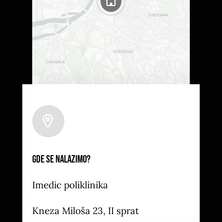
Leaflet
|
Map tiles by
CARTO
, under
CC BY 3.0
. Data
by
OpenStreetMap
, under ODbL.
Gde se nalazimo?
Imedic poliklinika
Kneza Miloša 23, II sprat