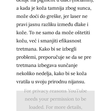
a kada je koža tamnija zbog sunca,
može doći do greške, jer laser ne
pravi jasnu razliku između dlake i
kože. To ne samo da može oštetiti
kožu, već i smanjiti efikasnost
tretmana. Kako bi se izbegli
problemi, preporučuje se da se pre
tretmana izbegava sunčanje
nekoliko nedelja, kako bi se koža
vratila u svoju prirodnu nijansu.
For privacy reasons YouTube
needs your permission to be
loaded. For more details,