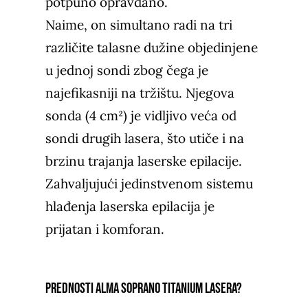
potpuno opravdano.
Naime, on simultano radi na tri
različite talasne dužine objedinjene
u jednoj sondi zbog čega je
najefikasniji na tržištu. Njegova
sonda (4 cm²) je vidljivo veća od
sondi drugih lasera, što utiče i na
brzinu trajanja laserske epilacije.
Zahvaljujući jedinstvenom sistemu
hlađenja laserska epilacija je
prijatan i komforan.
Prednosti Alma Soprano Titanium lasera?