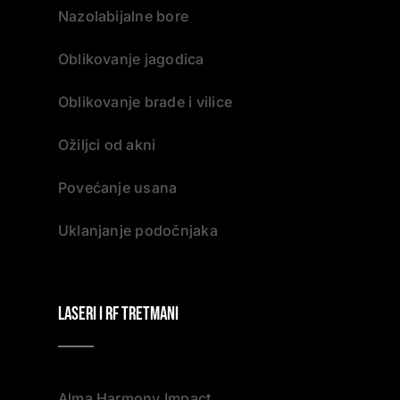
Nazolabijalne bore
Oblikovanje jagodica
Oblikovanje brade i vilice
Ožiljci od akni
Povećanje usana
Uklanjanje podočnjaka
Laseri i RF tretmani
Alma Harmony Impact